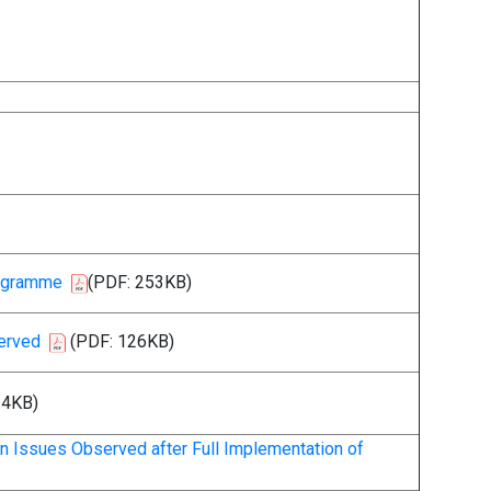
rogramme
(PDF: 253KB)
erved
(PDF: 126KB)
24KB)
Issues Observed after Full Implementation of