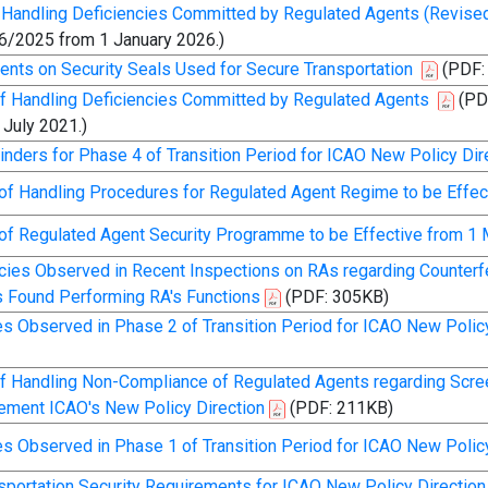
Handling Deficiencies Committed by Regulated Agents (Revise
6/2025 from 1 January 2026.)
nts on Security Seals Used for Secure Transportation
(PDF:
 Handling Deficiencies Committed by Regulated Agents
(PD
July 2021.)
nders for Phase 4 of Transition Period for ICAO New Policy Dir
of Handling Procedures for Regulated Agent Regime to be Effec
of Regulated Agent Security Programme to be Effective from 1
ncies Observed in Recent Inspections on RAs regarding Counte
s Found Performing RA's Functions
(PDF: 305KB)
 Observed in Phase 2 of Transition Period for ICAO New Polic
 Handling Non-Compliance of Regulated Agents regarding Scree
lement ICAO's New Policy Direction
(PDF: 211KB)
 Observed in Phase 1 of Transition Period for ICAO New Policy
portation Security Requirements for ICAO New Policy Direction