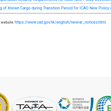
g of Known Cargo during Transition Period for ICAO New Policy 
https://www.cad.gov.hk/english/newrar_notices.html
t website: