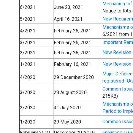
Mechanism of 
6/2021
June 23, 2021
Notice to RAs 
New Requireme
5/2021
April 16, 2021
Mechanisms of
4/2021
February 26, 2021
6/2021 from 1 
Important Remi
3/2021
February 26, 2021
New Revision 
2/2021
February 26, 2021
New Revision 
1/2021
February 16, 2021
Major Deficie
4/2020
29 December 2020
registered RA
Common Issues
3/2020
28 August 2020
215KB)
Mechanisms of
2/2020
31 July 2020
Period to Imp
Common Issues
1/2020
29 May 2020
Enhanced Trans
February 2019
December 20, 2019