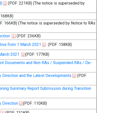
d)
(PDF: 221KB)
(The notice is superseded by
 168KB)
F: 166KB)
(The notice is superseded by Notice to RAs
ection
(PDF: 236KB)
tive from 1 March 2021
(PDF: 158KB)
 March 2021
(PDF: 177KB)
rfeit Documents and Non-RAs / Suspended RAs / De-
y Direction and the Latest Developments
(PDF:
ning Summary Report Submission during Transition
 Direction
(PDF: 110KB)
(PDF: 131KB)