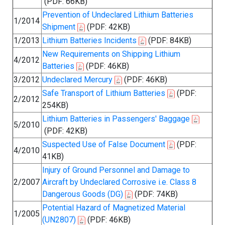
(PDF: 66KB)
Prevention of Undeclared Lithium Batteries
1/2014
Shipment
(PDF: 42KB)
1/2013
Lithium Batteries Incidents
(PDF: 84KB)
New Requirements on Shipping Lithium
4/2012
Batteries
(PDF: 46KB)
3/2012
Undeclared Mercury
(PDF: 46KB)
Safe Transport of Lithium Batteries
(PDF:
2/2012
254KB)
Lithium Batteries in Passengers' Baggage
5/2010
(PDF: 42KB)
Suspected Use of False Document
(PDF:
4/2010
41KB)
Injury of Ground Personnel and Damage to
2/2007
Aircraft by Undeclared Corrosive i.e. Class 8
Dangerous Goods (DG)
(PDF: 74KB)
Potential Hazard of Magnetized Material
1/2005
(UN2807)
(PDF: 46KB)