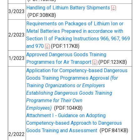
Handling of Lithium Battery Shipments
3/2023
(PDF:308KB)
Requirements on Packages of Lithium Ion or
Metal Batteries Prepared in accordance with
2/2023
Section II of Packing Instructions 966, 967, 969
and 970
(PDF:117KB)
Approved Dangerous Goods Training
1/2023
Programmes for Air Transport
(PDF:123KB)
Application for Competency-based Dangerous
Goods Training Programmes Approval
(for
Training Organizations or Employers
Establishing Dangerous Goods Training
Programme for Their Own
Employees)
(PDF:104KB)
Attachment I - Guidance on Adopting
Competency-based Approach to Dangerous
Goods Training and Assessment
(PDF:841KB)
2/2022