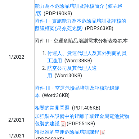
能力為本危險品培訓及評核簡介
(僱主適
用)
(PDF:190KB)
附件 I - 實施能力為本危險品培訓及評核的
擬議框架
(只有英文版)
(PDF:263KB)
附件 II - 空運危險品培訓需求分析表格範本
付運人、貨運代理人及其外判商的員
1/2022
工適用
(Word:38KB)
航空公司及其代理人適
用
(Word:30KB)
附件 III - 空運危險品培訓及評核記錄範
本
(Word:36KB)
相關的常⾒問題
(PDF:405KB)
加強裝在設備中的鋰離子或鋰金屬電池貨物
2/2021
包裝的建議
(PDF:551KB)
獲批准的空運危險品培訓課程
1/2021