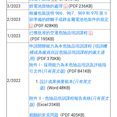
3/2023
鋰電池貨物的處理
(PDF:236KB)
根據包裝說明 966、967、969 和 970 第 II
2/2023
節準備的鋰離子或鋰金屬電池包裝件的規定
(PDF:428KB)
已獲批准的空運危險品培訓課程
1/2023
(PDF:195KB)
申請開辦能力為本危險品培訓課程
(培訓機
構或為僱員自設危險品培訓課程的僱主適
用)
(PDF:370KB)
附件 I - 採用能力為本危險品培訓及評核指
引文件
(只有英文版)
(PDF:841KB)
2/2022
設計成果摘要範本
(只有英文
版)
(Word:48KB)
附件 II - 危險品培訓課程報告表格
(只有英文
版)
(Excel:35KB)
相關的常⾒問題
(PDF:405KB)