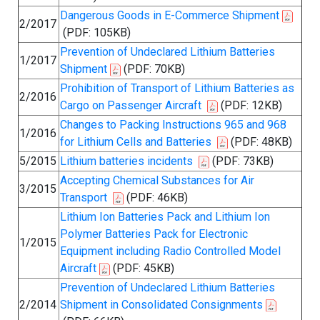
Dangerous Goods in E-Commerce Shipment
2/2017
(PDF: 105KB)
Prevention of Undeclared Lithium Batteries
1/2017
Shipment
(PDF: 70KB)
Prohibition of Transport of Lithium Batteries as
2/2016
Cargo on Passenger Aircraft
(PDF: 12KB)
Changes to Packing Instructions 965 and 968
1/2016
for Lithium Cells and Batteries
(PDF: 48KB)
5/2015
Lithium batteries incidents
(PDF: 73KB)
Accepting Chemical Substances for Air
3/2015
Transport
(PDF: 46KB)
Lithium Ion Batteries Pack and Lithium Ion
Polymer Batteries Pack for Electronic
1/2015
Equipment including Radio Controlled Model
Aircraft
(PDF: 45KB)
Prevention of Undeclared Lithium Batteries
2/2014
Shipment in Consolidated Consignments