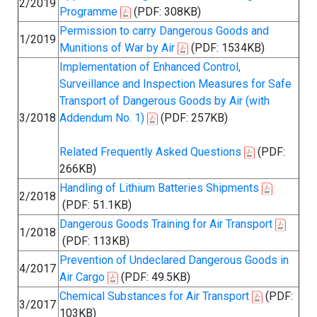
2/2019
Programme
(PDF: 308KB)
Permission to carry Dangerous Goods and
1/2019
Munitions of War by Air
(PDF: 1534KB)
Implementation of Enhanced Control,
Surveillance and Inspection Measures for Safe
Transport of Dangerous Goods by Air (with
3/2018
Addendum No. 1)
(PDF: 257KB)
Related Frequently Asked Questions
(PDF:
266KB)
Handling of Lithium Batteries Shipments
2/2018
(PDF: 51.1KB)
Dangerous Goods Training for Air Transport
1/2018
(PDF: 113KB)
Prevention of Undeclared Dangerous Goods in
4/2017
Air Cargo
(PDF: 49.5KB)
Chemical Substances for Air Transport
(PDF:
3/2017
103KB)