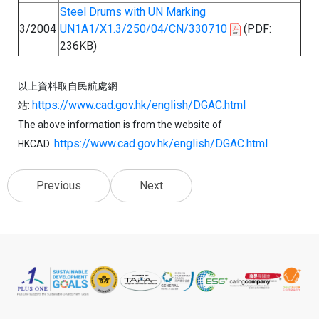
Steel Drums with UN Marking
3/2004
UN1A1/X1.3/250/04/CN/330710
(PDF:
236KB)
以上資料取自民航處網
https://www.cad.gov.hk/english/DGAC.html
站:
The above information is from the website of
https://www.cad.gov.hk/english/DGAC.html
HKCAD:
Previous
Next