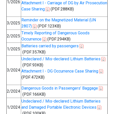
1/2026
Attachment I - Carriage of DG by Air Prosecution
Case Sharing
(PDF:288KB)
Reminder on the Magnetized Material (UN
3/2025
2807)
(PDF:123KB)
Timely Reporting of Dangerous Goods
2/2025
Occurrence
(PDF:294KB)
Batteries carried by passengers
1/2025
(PDF:357KB)
Undeclared / Mis-declared Lithium Batteries
(PDF:93KB)
3/2024
Attachment I - DG Occurrence Case Sharing
(PDF:472KB)
Dangerous Goods in Passengers’ Baggage
2/2024
(PDF:166KB)
Undeclared / Mis-declared Lithium Batteries
1/2024
and Damaged Portable Electronic Devices
(PDF:100KB)