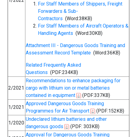
1/2022
For Staff Members of Shippers, Freight
Forwarders & Sub-
Contractors
(Word:38KB)
For Staff Members of Aircraft Operators &
Handling Agents
(Word:30KB)
Attachment III - Dangerous Goods Training and
Assessment Record Template
(Word:36KB)
Related Frequently Asked
Questions
(PDF:234KB)
Recommendations to enhance packaging for
2/2021
cargo with lithium ion or metal batteries
contained in equipment
(PDF:337KB)
Approved Dangerous Goods Training
1/2021
Programmes for Air Transport
(PDF:152KB)
Undeclared lithium batteries and other
1/2020
dangerous goods
(PDF: 303KB)
Approval for Dangerous Goods Training